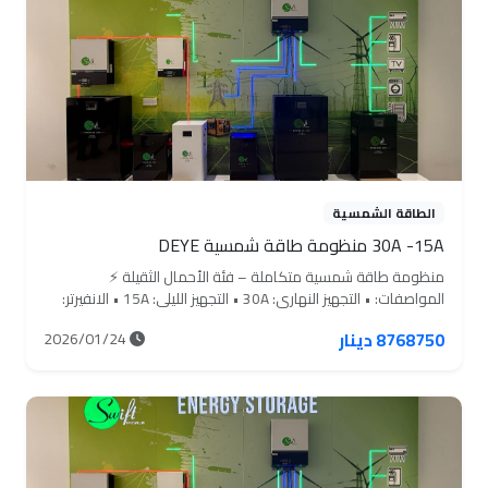
مناسبة للمنازل الكبيرة والمشاريع التي تتطلب طاقة مستقرة وعالية.
الطاقة الشمسية
30A -15A منظومة طاقة شمسية DEYE
منظومة طاقة شمسية متكاملة – فئة الأحمال الثقيلة ⚡
المواصفات: • التجهيز النهاري: 30A • التجهيز الليلي: 15A • الانفيرتر:
8KW Deye (عدد 1) • عدد الألواح: 14 لوح • سعة البطارية: 15.2KW
8768750 دينار
2026/01/24
‏(300Ah – 51.2V) عدد 1 • الهيكل: مقاوم للصدأ • البورد الكهربائي:
بورد ذكي متكامل • MC4 كلامب صبة: متوفر • سلك DC: ‏100 متر /
6mm • سلك AC: ‏10 متر / 4×10 • النقل والتنصيب: مجاني بالكامل
السعر الكلي: 8,768,750 القسط الشهري: 701,500 ولمدة 15 شهر
منظومة مخصصة للأحمال العالية جداً، تشغيل مستقر على مدار
اليوم، مناسبة للمنازل الكبيرة والمشاريع التجارية.