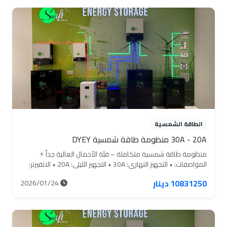
‏100 متر / 6mm • سلك AC: ‏10 متر / 4×10 • النقل والتنصيب: مجاني
بالكامل السعر الكلي: 11,206,250 القسط الشهري: 896,500
ولمدة 15 شهر منظومة مصممة للأحمال الثقيلة جداً، تشغيل
مستقر 24/24، مناسبة للمنازل الكبيرة، العيادات، الورش، والمشاريع
التجارية.
الطاقة الشمسية
30A - 20A منظومة طاقة شمسية DYEY
منظومة طاقة شمسية متكاملة – فئة الأحمال العالية جداً ⚡
المواصفات: • التجهيز النهاري: 30A • التجهيز الليلي: 20A • الانفيرتر:
8KW Deye (عدد 1) • عدد الألواح: 14 لوح • سعة البطارية: 11KW
10831250 دينار
2026/01/24
‏(220A) Swift × عدد 2 • الهيكل: مقاوم للصدأ • البورد الكهربائي:
بورد ذكي متكامل • MC4 كلامب صبة: متوفر • سلك DC: ‏100 متر /
6mm • سلك AC: ‏10 متر / 4×10 • النقل والتنصيب: مجاني بالكامل
السعر الكلي: 10,831,250 القسط الشهري: 866,500 ولمدة 15 شهر
منظومة قوية مخصصة للأحمال الثقيلة جداً، تشغيل ثابت نهاراً وليلاً،