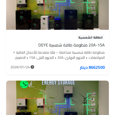
الطاقة الشمسية
20A-15A منظومة طاقة شمسية DEYE
منظومة طاقة شمسية متكاملة – فئة متقدمة للأحمال العالية ⚡
المواصفات: • التجهيز النهاري: 20A • التجهيز الليلي: 15A • الانفيرتر:
8KW Deye (عدد 1) • عدد الألواح: 9 ألواح • سعة البطارية: 15.2KW
8662500 دينار
2026/01/24
‏(300Ah – 51.2V) ‏عدد 1 • الهيكل: مقاوم للصدأ • البورد الكهربائي:
بورد ذكي متكامل • MC4 كلامب صبة: متوفر • سلك DC: ‏100 متر /
6mm • سلك AC: ‏10 متر / 4×10 • النقل والتنصيب: مجاني بالكامل
السعر الكلي: 8,662,500 القسط الشهري: 693,000 ولمدة 15 شهر
منظومة قوية مخصصة للتشغيل المستمر، مناسبة للمنازل الكبيرة
والمشاريع، مع انفيرتر Deye وبطارية ليثيوم عالية الاعتمادية.