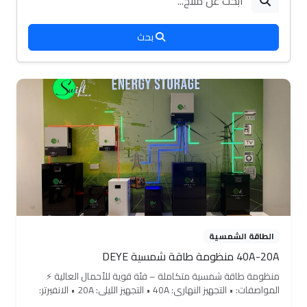
بحث
الطاقة الشمسية
40A-20A منظومة طاقة شمسية DEYE
منظومة طاقة شمسية متكاملة – فئة قوية للأحمال العالية ⚡
المواصفات: • التجهيز النهاري: 40A • التجهيز الليلي: 20A • الانفيرتر:
10KW Deye (عدد 1) • عدد الألواح: 9 ألواح • سعة البطارية: 11KW