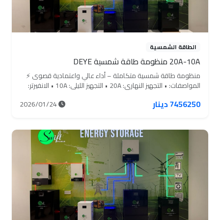
الطاقة الشمسية
20A-10A منظومة طاقة شمسية DEYE
منظومة طاقة شمسية متكاملة – أداء عالي واعتمادية قصوى ⚡
المواصفات: • التجهيز النهاري: 20A • التجهيز الليلي: 10A • الانفيرتر:
6KW Deye • عدد الألواح: 9 ألواح • سعة البطارية: 11KW (220A)
7456250 دينار
2026/01/24
Swift • الهيكل: مقاوم للصدأ • البورد الكهربائي: بورد ذكي متكامل
• MC4 كلامب صبة: متوفر • سلك DC: ‏100 متر / 6mm • سلك AC:
‏10 متر / 4×10 • النقل والتنصيب: مجاني بالكامل السعر الكلي:
7456250 القسط الشهري: 596,496 ولمدة 15 شهر منظومة
مخصصة للأحمال العالية، تشغيل مستقر نهاراً وليلاً، وانفيرتر Deye
المعروف بالكفاءة والتحمل.